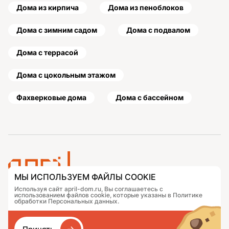
Дома из кирпича
Дома из пеноблоков
Дома с зимним садом
Дома с подвалом
Дома с террасой
Дома с цокольным этажом
Фахверковые дома
Дома с бассейном
МЫ ИСПОЛЬЗУЕМ ФАЙЛЫ COOKIE
Используя сайт april-dom.ru, Вы соглашаетесь с
Проекты
Контакты
использованием файлов cookie, которые указаны в Политике
Подобрать дом
Журнал
обработки Персональных данных.
Портфолио
Как заказать
О компании
База знаний