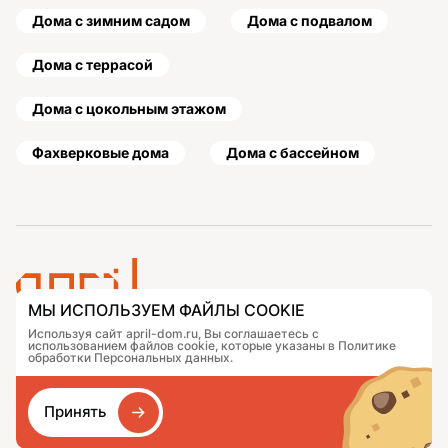
Дома с зимним садом
Дома с подвалом
Дома с террасой
Дома с цокольным этажом
Фахверковые дома
Дома с бассейном
МЫ ИСПОЛЬЗУЕМ ФАЙЛЫ COOKIE
Используя сайт april-dom.ru, Вы соглашаетесь с
Проекты
Контакты
использованием файлов cookie, которые указаны в Политике
Подобрать дом
Журнал
обработки Персональных данных.
Портфолио
Как заказать
О компании
База знаний
Принять
Сравнение
Избранное