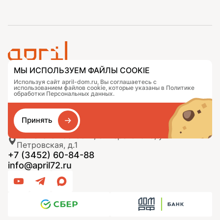
МЫ ИСПОЛЬЗУЕМ ФАЙЛЫ COOKIE
Проекты
Контакты
Используя сайт april-dom.ru, Вы соглашаетесь с
использованием файлов cookie, которые указаны в Политике
Подобрать дом
Журнал
обработки Персональных данных.
Портфолио
Как заказать
О компании
База знаний
Сравнение
Избранное
Принять
Тюменская область, с. Перевалово, ул.
Петровская, д.1
+7 (3452) 60-84-88
info@april72.ru