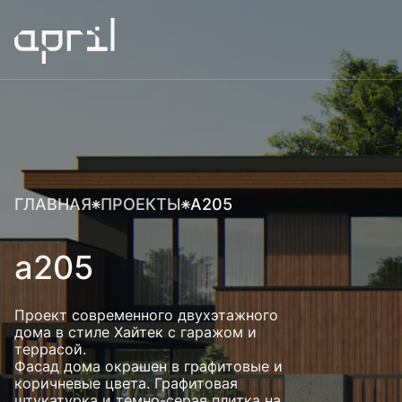
ГЛАВНАЯ
ПРОЕКТЫ
A205
a205
Проект современного двухэтажного
дома в стиле Хайтек с гаражом и
террасой.
Фасад дома окрашен в графитовые и
коричневые цвета. Графитовая
штукатурка и темно-серая плитка на