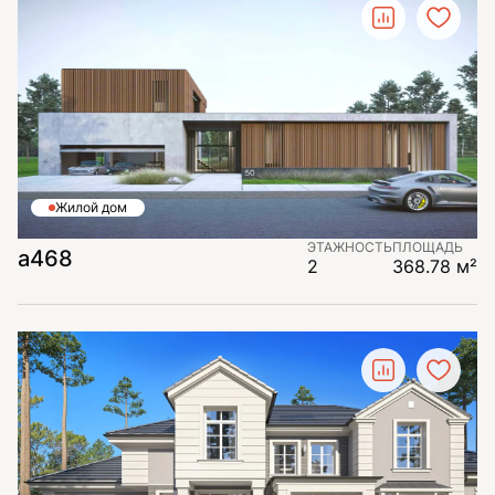
Жилой дом
ЭТАЖНОСТЬ
ПЛОЩАДЬ
а468
2
368.78 м²