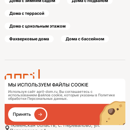
Дома с зимним садом
Дома с подвалом
Дома с террасой
Дома с цокольным этажом
Фахверковые дома
Дома с бассейном
МЫ ИСПОЛЬЗУЕМ ФАЙЛЫ COOKIE
Используя сайт april-dom.ru, Вы соглашаетесь с
Проекты
Контакты
использованием файлов cookie, которые указаны в Политике
Подобрать дом
Журнал
обработки Персональных данных.
Портфолио
Как заказать
О компании
База знаний
Принять
Сравнение
Избранное
Тюменская область, с. Перевалово, ул.