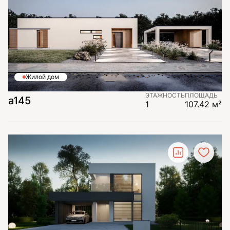
Жилой дом
ЭТАЖНОСТЬ
ПЛОЩАДЬ
a145
1
107.42 м²