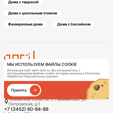
Дома с террасой
Дома с цокольным этажом
Фахверковые дома
Дома с бассейном
МЫ ИСПОЛЬЗУЕМ ФАЙЛЫ COOKIE
Используя сайт april-dom.ru, Вы соглашаетесь с
Проекты
Контакты
использованием файлов cookie, которые указаны в Политике
Подобрать дом
Журнал
обработки Персональных данных.
Портфолио
Как заказать
О компании
База знаний
Принять
Сравнение
Избранное
Тюменская область, с. Перевалово, ул.
Петровская, д.1
+7 (3452) 60-84-88