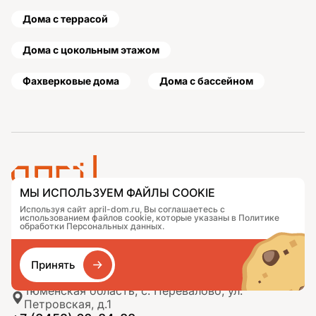
Дома с террасой
Дома с цокольным этажом
Фахверковые дома
Дома с бассейном
МЫ ИСПОЛЬЗУЕМ ФАЙЛЫ COOKIE
Используя сайт april-dom.ru, Вы соглашаетесь с
Проекты
Контакты
использованием файлов cookie, которые указаны в Политике
Подобрать дом
Журнал
обработки Персональных данных.
Портфолио
Как заказать
О компании
База знаний
Принять
Сравнение
Избранное
Тюменская область, с. Перевалово, ул.
Петровская, д.1