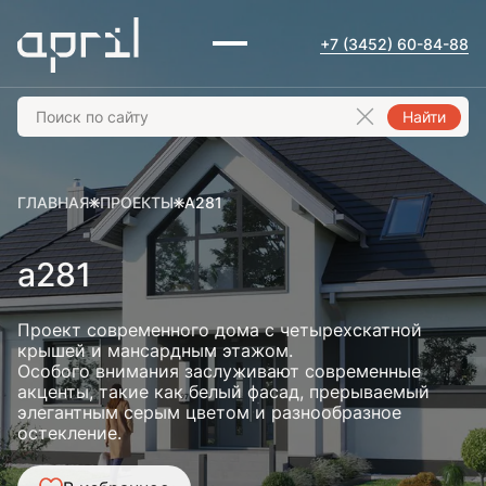
+7 (3452) 60-84-88
Найти
ГЛАВНАЯ
ПРОЕКТЫ
А281
а281
Проект современного дома с четырехскатной
крышей и мансардным этажом.
Особого внимания заслуживают современные
акценты, такие как белый фасад, прерываемый
элегантным серым цветом и разнообразное
остекление.