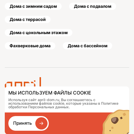
Дома с зимним садом
Дома с подвалом
Дома с террасой
Дома с цокольным этажом
Фахверковые дома
Дома с бассейном
МЫ ИСПОЛЬЗУЕМ ФАЙЛЫ COOKIE
Используя сайт april-dom.ru, Вы соглашаетесь с
Проекты
Контакты
использованием файлов cookie, которые указаны в Политике
Подобрать дом
Журнал
обработки Персональных данных.
Портфолио
Как заказать
О компании
База знаний
Принять
Сравнение
Избранное