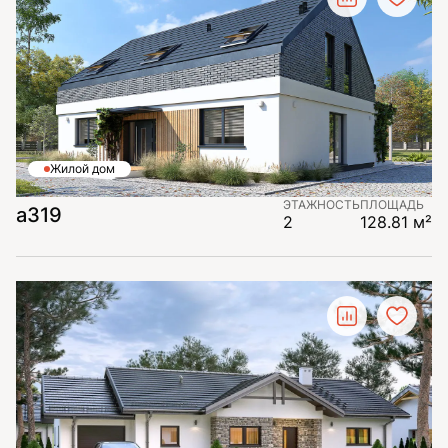
Жилой дом
ЭТАЖНОСТЬ
ПЛОЩАДЬ
а319
2
128.81 м²