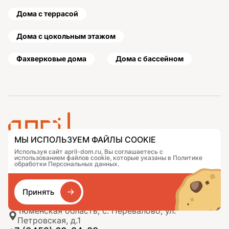
Дома с террасой
Дома с цокольным этажом
Фахверковые дома
Дома с бассейном
МЫ ИСПОЛЬЗУЕМ ФАЙЛЫ COOKIE
Используя сайт april-dom.ru, Вы соглашаетесь с
Проекты
Контакты
использованием файлов cookie, которые указаны в Политике
Подобрать дом
Журнал
обработки Персональных данных.
Портфолио
Как заказать
О компании
База знаний
Принять
Сравнение
Избранное
Тюменская область, с. Перевалово, ул.
Петровская, д.1