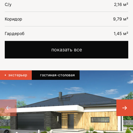
С/у
2,16 м²
Коридор
9,79 м²
Гардероб
1,45 м²
показать все
экстерьер
гостиная-столовая