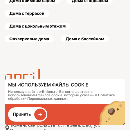
Дома с зимним садом
Дома с подвалом
Дома с террасой
Дома с цокольным этажом
Фахверковые дома
Дома с бассейном
МЫ ИСПОЛЬЗУЕМ ФАЙЛЫ COOKIE
Используя сайт april-dom.ru, Вы соглашаетесь с
Проекты
Контакты
использованием файлов cookie, которые указаны в Политике
Подобрать дом
Журнал
обработки Персональных данных.
Портфолио
Как заказать
О компании
База знаний
Принять
Сравнение
Избранное
Тюменская область, с. Перевалово, ул.