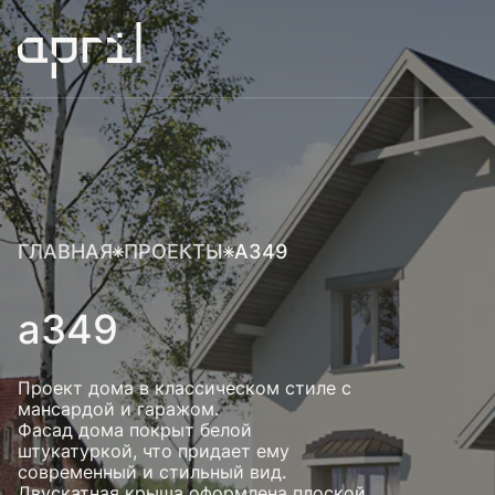
ГЛАВНАЯ
ПРОЕКТЫ
А349
а349
Проект дома в классическом стиле с
мансардой и гаражом.
Фасад дома покрыт белой
штукатуркой, что придает ему
современный и стильный вид.
Двускатная крыша оформлена плоской