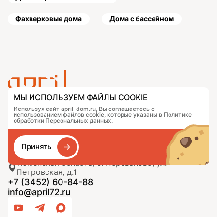
Фахверковые дома
Дома с бассейном
МЫ ИСПОЛЬЗУЕМ ФАЙЛЫ COOKIE
Проекты
Контакты
Используя сайт april-dom.ru, Вы соглашаетесь с
использованием файлов cookie, которые указаны в Политике
Подобрать дом
Журнал
обработки Персональных данных.
Портфолио
Как заказать
О компании
База знаний
Сравнение
Избранное
Принять
Тюменская область, с. Перевалово, ул.
Петровская, д.1
+7 (3452) 60-84-88
info@april72.ru