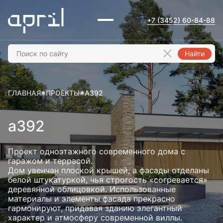
+7 (3452) 60-84-88
Найти
ГЛАВНАЯ
ПРОЕКТЫ
А392
а392
Проект одноэтажного современного дома с
гаражом и террасой.
Дом увенчан плоской крышей, а фасады отделаны
белой штукатуркой, чья строгость «согревается»
деревянной облицовкой. Использованные
материалы и элементы фасада прекрасно
гармонируют, придавая зданию элегантный
характер и атмосферу современной виллы.