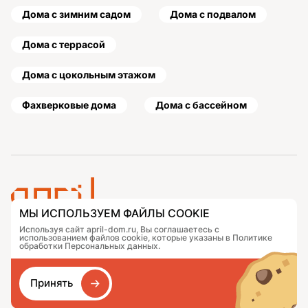
Дома с зимним садом
Дома с подвалом
Дома с террасой
Дома с цокольным этажом
Фахверковые дома
Дома с бассейном
МЫ ИСПОЛЬЗУЕМ ФАЙЛЫ COOKIE
Используя сайт april-dom.ru, Вы соглашаетесь с
Проекты
Контакты
использованием файлов cookie, которые указаны в Политике
Подобрать дом
Журнал
обработки Персональных данных.
Портфолио
Как заказать
О компании
База знаний
Принять
Сравнение
Избранное