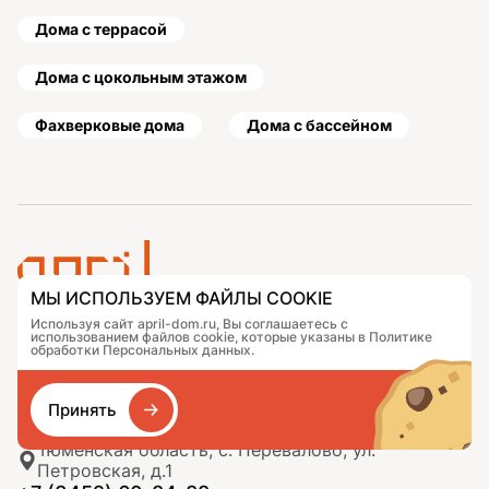
Дома с террасой
Дома с цокольным этажом
Фахверковые дома
Дома с бассейном
МЫ ИСПОЛЬЗУЕМ ФАЙЛЫ COOKIE
Используя сайт april-dom.ru, Вы соглашаетесь с
Проекты
Контакты
использованием файлов cookie, которые указаны в Политике
Подобрать дом
Журнал
обработки Персональных данных.
Портфолио
Как заказать
О компании
База знаний
Принять
Сравнение
Избранное
Тюменская область, с. Перевалово, ул.
Петровская, д.1