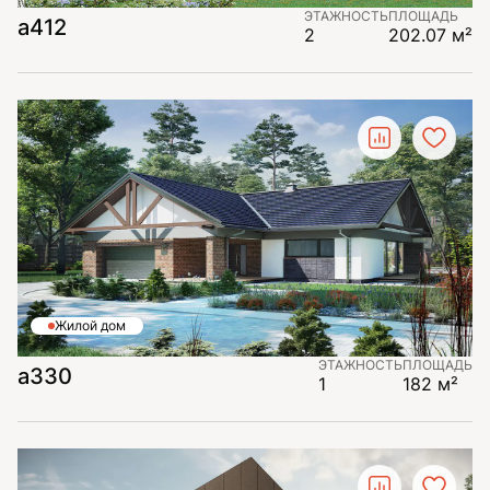
ЭТАЖНОСТЬ
ПЛОЩАДЬ
а412
2
202.07 м²
Жилой дом
ЭТАЖНОСТЬ
ПЛОЩАДЬ
а330
1
182 м²