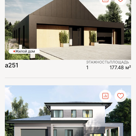
Жилой дом
ЭТАЖНОСТЬ
ПЛОЩАДЬ
а251
1
177.48 м²