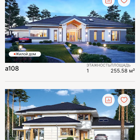
Жилой дом
ЭТАЖНОСТЬ
ПЛОЩАДЬ
a108
1
255.58 м²