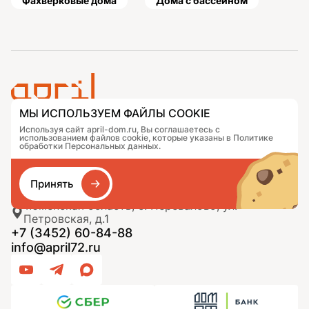
Фахверковые дома
Дома с бассейном
МЫ ИСПОЛЬЗУЕМ ФАЙЛЫ COOKIE
Проекты
Контакты
Используя сайт april-dom.ru, Вы соглашаетесь с
использованием файлов cookie, которые указаны в Политике
Подобрать дом
Журнал
обработки Персональных данных.
Портфолио
Как заказать
О компании
База знаний
Сравнение
Избранное
Принять
Тюменская область, с. Перевалово, ул.
Петровская, д.1
+7 (3452) 60-84-88
info@april72.ru