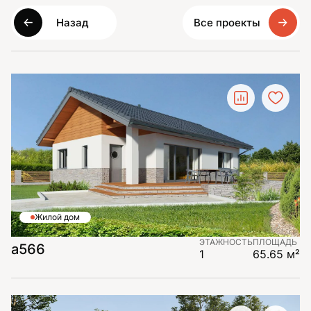
Назад
Все проекты
Жилой дом
ЭТАЖНОСТЬ
ПЛОЩАДЬ
а566
1
65.65 м²