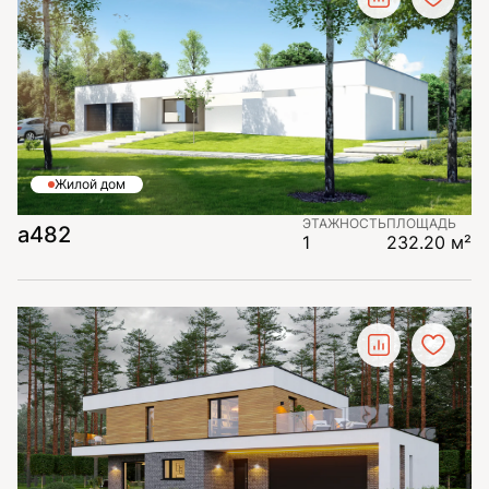
Жилой дом
ЭТАЖНОСТЬ
ПЛОЩАДЬ
а482
1
232.20 м²