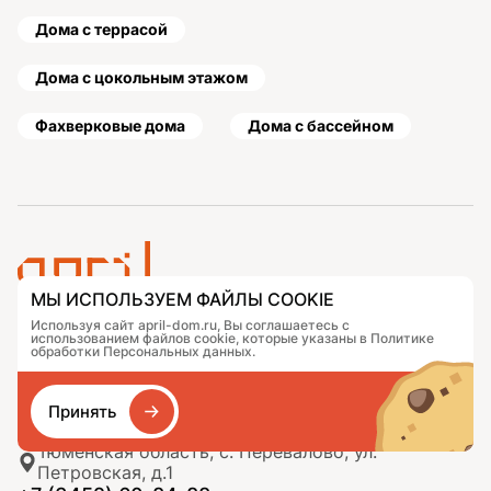
Дома с террасой
Дома с цокольным этажом
Фахверковые дома
Дома с бассейном
МЫ ИСПОЛЬЗУЕМ ФАЙЛЫ COOKIE
Используя сайт april-dom.ru, Вы соглашаетесь с
Проекты
Контакты
использованием файлов cookie, которые указаны в Политике
Подобрать дом
Журнал
обработки Персональных данных.
Портфолио
Как заказать
О компании
База знаний
Принять
Сравнение
Избранное
Тюменская область, с. Перевалово, ул.
Петровская, д.1