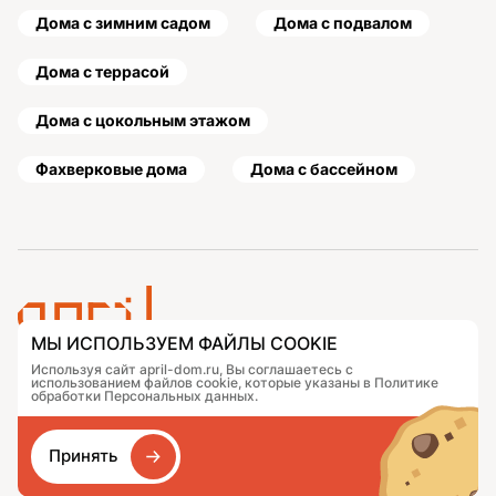
Дома с зимним садом
Дома с подвалом
Дома с террасой
Дома с цокольным этажом
Фахверковые дома
Дома с бассейном
МЫ ИСПОЛЬЗУЕМ ФАЙЛЫ COOKIE
Используя сайт april-dom.ru, Вы соглашаетесь с
Проекты
Контакты
использованием файлов cookie, которые указаны в Политике
Подобрать дом
Журнал
обработки Персональных данных.
Портфолио
Как заказать
О компании
База знаний
Принять
Сравнение
Избранное