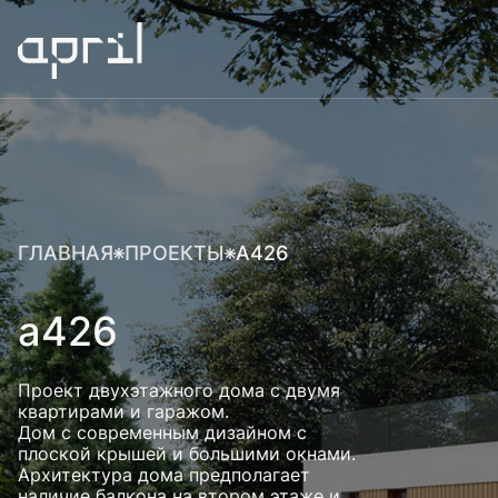
ГЛАВНАЯ
ПРОЕКТЫ
А426
а426
Проект двухэтажного дома с двумя
квартирами и гаражом.
Дом с современным дизайном с
плоской крышей и большими окнами.
Архитектура дома предполагает
наличие балкона на втором этаже и