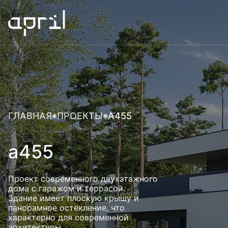
ГЛАВНАЯ
ПРОЕКТЫ
А455
а455
Проект современного двухэтажного
дома с гаражом и террасой.
Здание имеет плоскую крышу и
панорамное остекление, что
характерно для современной
архитектуры.